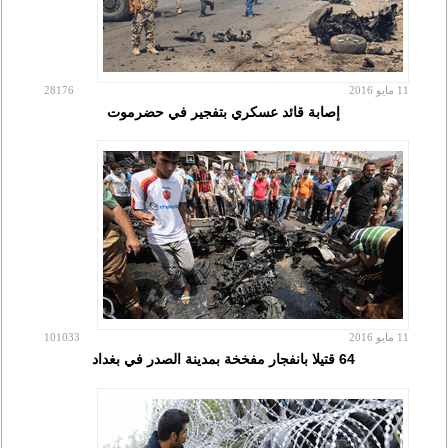
11 مايو 2016
28176
إصابة قائد عسكري بتفجير في حضرموت
11 مايو 2016
101033
64 قتيلا بانفجار مفخخة بمدينة الصدر في بغداد