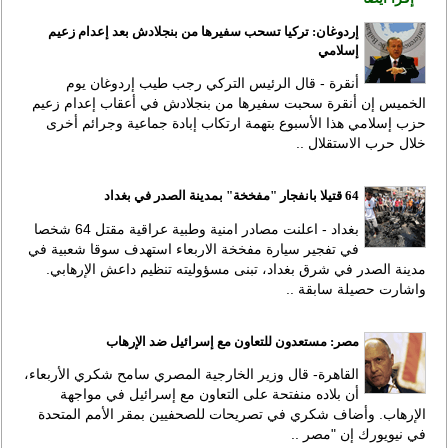
إردوغان: تركيا تسحب سفيرها من بنجلادش بعد إعدام زعيم
إسلامي
أنقرة - قال الرئيس التركي رجب طيب إردوغان يوم
الخميس إن أنقرة سحبت سفيرها من بنجلادش في أعقاب إعدام زعيم
حزب إسلامي هذا الأسبوع بتهمة ارتكاب إبادة جماعية وجرائم أخرى
خلال حرب الاستقلال ..
64 قتيلا بانفجار "مفخخة" بمدينة الصدر في بغداد
بغداد - اعلنت مصادر امنية وطبية عراقية مقتل 64 شخصا
في تفجير سيارة مفخخة الاربعاء استهدف سوقا شعبية في
مدينة الصدر في شرق بغداد، تبنى مسؤوليته تنظيم داعش الإرهابي.
واشارت حصيلة سابقة ..
مصر: مستعدون للتعاون مع إسرائيل ضد الإرهاب
القاهرة- قال وزير الخارجية المصري سامح شكري الأربعاء،
أن بلاده منفتحة على التعاون مع إسرائيل في مواجهة
الإرهاب. وأضاف شكري في تصريحات للصحفيين بمقر الأمم المتحدة
في نيويورك إن "مصر ..