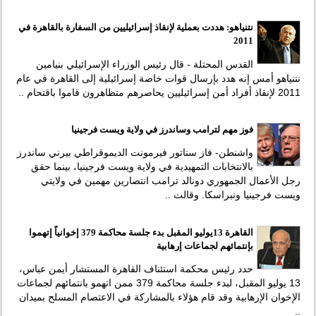
نتنياهو: هددت بعملية لإنقاذ إسرائيليين من السفارة بالقاهرة في
2011
القدس المحتلة - قال رئيس الوزراء الإسرائيلي بنيامين
نتنياهو أمس إنه هدد بإرسال قوات خاصة إسرائيلية إلى القاهرة في عام
2011 لإنقاذ أفراد أمن إسرائيليين يحاصرهم متظاهرون قاموا باقتحام ..
فوز مهم لترامب وساندرز في ولاية ويست فرجينيا
واشنطن- فاز سناتور فيرمونت الديموقراطي بيرني ساندرز
بالانتخابات التمهيدية في ولاية ويست فرجينيا، بينما حقق
رجل الأعمال الجمهوري دونالد ترامب انتصارين مهمين في ولايتي
ويست فرجينيا ونبراسكا. وقالت ..
القاهرة 13يوليو المقبل بدء جلسة محاكمة 379 إخوانياً إتهموا
بإنتمائهم لجماعات إرهابية
حدد رئيس محكمة استئناف القاهرة المستشار أيمن عباس،
13 يوليو المقبل، لبدء جلسة محاكمة 379 ممن اتهمو بانتمائهم لجماعات
الإخوان الإرهابية وقد قام هؤلاء بالمشاركة في الاعتصام المسلح بميدان
..