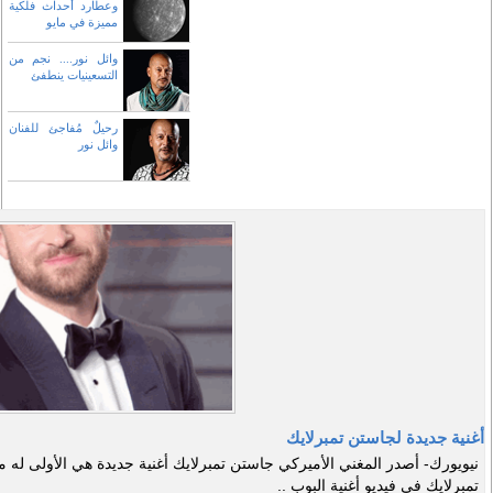
وعطارد أحداث فلكية
مميزة في مايو
وائل نور.... نجم من
التسعينيات ينطفئ
رحيلٌ مُفاجئ للفنان
وائل نور
أغنية جديدة لجاستن تمبرلايك
نيويورك- أصدر المغني الأميركي جاستن تمبرلايك أغنية جديدة هي الأولى له م
تمبرلايك في فيديو أغنية البوب ..