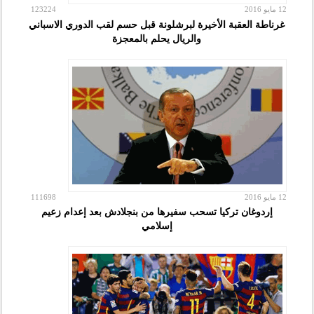
12 مايو 2016
123224
غرناطة العقبة الأخيرة لبرشلونة قبل حسم لقب الدوري الاسباني
والريال يحلم بالمعجزة
12 مايو 2016
111698
إردوغان تركيا تسحب سفيرها من بنجلادش بعد إعدام زعيم
إسلامي