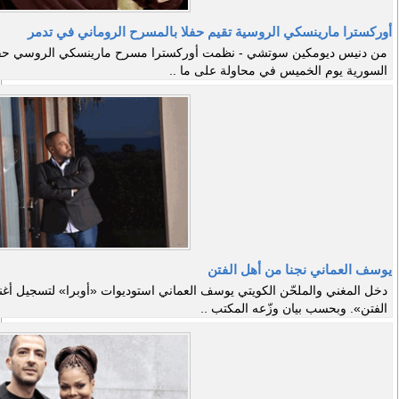
أوركسترا مارينسكي الروسية تقيم حفلا بالمسرح الروماني في تدمر
من دنيس ديومكين سوتشي - نظمت أوركسترا مسرح مارينسكي الروسي حفلا م
السورية يوم الخميس في محاولة على ما ..
يوسف العماني نجنا من أهل الفتن
دخل المغني والملحّن الكويتي يوسف العماني استوديوات «أوبرا» لتسجيل أغنيت
الفتن». وبحسب بيان وزّعه المكتب ..