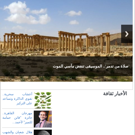
جانيت جاكسون 49 عاما تحمل بطفلها الأول من زوجها القطري
أغنية جديدة لجاستن تمبرلايك
يوسف العماني: نجّنا من «أهل الفتن»
'صلاة من تدمر'.. الموسيقى تنفض مآسي الموت
جانيت جاكسون تتحدث العربية في إعلانها عن حملها
أوركسترا مارينسكي الروسية تقيم حفلا بالمسرح الروماني في تدمر
الأخبار ثقافة
أعشاب سحرية..
تقوي الذاكرة وتساعد
على التركيز
مهرجان القاهرة..
جائزة "فاتن حمامة
للتميز" لأحمد...
هلال شعبان والشهب