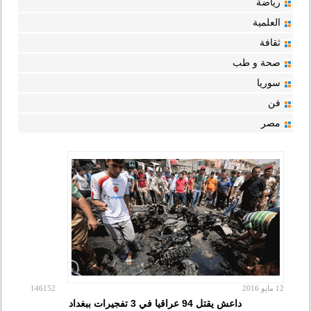
رياضة
العلمية
ثقافة
صحة و طب
سوريا
فن
مصر
12 مايو 2016
146152
داعش يقتل 94 عراقيا في 3 تفجيرات ببغداد