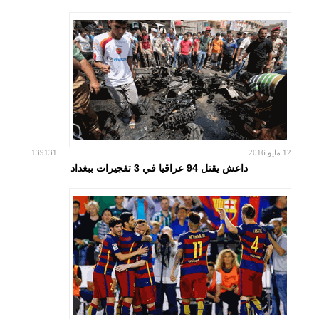
12 مايو 2016
139131
داعش يقتل 94 عراقيا في 3 تفجيرات ببغداد