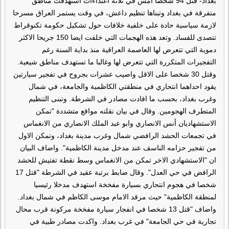
بغداد- قتل 94 شخصا أمس في ثلاثة اعتداءات استهدفت مناطق
متفرقة في بغداد وتبناها تنظيم داعش، في وقت يستمر العراق مسرحا
لازمة سياسية حادة على خلفية خلافات حول تشكيل حكومة تكنوقراط
تتصدى للفساد. وتعد هذه الهجمات التي خلفت ايضا 150 جريحا الاكثر
دموية التي تتعرض لها العاصمة العراقية منذ بداية السنة رغم
التفجيرات المتكررة التي تتعرض لها وغالبا ما تستهدف مناطق شيعية.
وقتل 30 شخصا على الاقل واصيب عشرات بجروح في تفجير سيارتين
يقود احداهما انتحاري في منطقتي الكاظمية والجامعة، في شمال
وغرب بغداد، بحسب ما افادت مصادر في الشرطة. وتبنى التنظيم
المتطرف الهجومين. وقال في بيان نقلته مواقع متشددة "تمكن
الاستشهاديان أنس الانصاري وابو عبد الملك الانصاري من الانغماس
في تجمعات الحشد الرافضي شمال وغرب مدينة بغداد، وتمكن الاول
من تفجير حزامه الناسف عند مدخل مدينة الكاظمية". واضاف البيان
ان "الاستشهادي الاخر تمكن من الانغماس وسط نقطة تفتيش للحشد
الرافض في حي العدل". وقال ضابط برتبة عقيد في الشرطة "قتل 17
شخصا في هجوم انتحاري بسيارة مفخخة استهدف مدخلا رئيسيا
لمنطقة الكاظمية" حيث مرقد الامام موسى الكاظم في شمال بغداد.
واضاف "قتل 13 شخصا في انفجار سيارة مفخخة مركونة قرب محال
تجارية في حي الجامعة" في غرب بغداد. واكدت مصادر طبية في