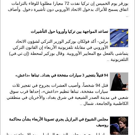
بوزقر يوم الخميس إن تركيا نفذت 72 معيارا مطلوبا للوفاء بالتزامات
اتفاق يسمح للأتراك بدخول الاتحاد الأوروبي دون تأشيرة دخول. وأضاف
..
تصاعد المواجهة بين تركيا وأوروبا حول التأشيرات
برلين- أكد فولكان بوزكير الوزير التركي لشؤون الاتحاد
الأوروبي في مقابلة تلفزيونية الأربعاء إن القانون التركي
يتماشى بالفعل مع المعايير الأوروبية. وقال بوزكير لمحطة (إن.تي.في)
التلفزيونية ..
94 قتيلاً بتفجير 3 سيارات مفخخة في بغداد.. تبناها «داعش»
قتل 94 شخصاً، وأصيب العشرات بجروح في تفجير ثلاث
سيارات مفخخة، تبناها تنظيم «داعش»، إحداها قرب سوق
شعبي في مدينة الصدر الشيعية في شرق بغداد، والأخريان في منطقتي
الكاظمية والجامعة، شمال ..
مجلس الشيوخ في البرازيل يجري تصويتا الأربعاء بشأن محاكمة
روسيف
برازيليا - يجري مجلس الشيوخ البرازيلي يوم الاربعاء تصويتا