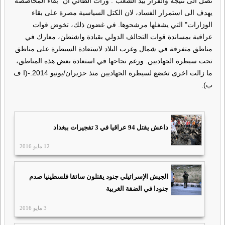
نصل الى نتيجة والقرار بيد الشعب". ورأت الطائي ان "بقاء المحاصصة
يهدف الى استمرار الفساد، لان الكتل السياسية مصرة على بقاء
الوزارات" التي يشغلها مرشحوها. في غضون ذلك، تخوض قوات
عراقية بمساندة قوات التحالف الدولي بقيادة واشنطن، معارك في
مناطق متفرقة في شمال وغرب البلاد لاستعادة السيطرة على مناطق
تحت سيطرة الجهاديين. ورغم نجاحها في استعادة بعض هذه المناطق،
ما زالت اخرى تخضع لسيطرة الجهاديين منذ حزيران/يونيو 2014.-(ا ف
ب).
داعش يقتل 94 عراقيا في 3 تفجيرات ببغداد
12 مايو 2016
الجيش الإسرائيلي جنود يقتلون سائقا فلسطينيا صدم
جنودا في الضفة الغربية
3 مايو 2016