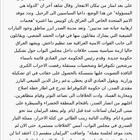
على بعد امتار من مكان الانفجار. وقال شاهد آخر ان "الدولة هي
المسؤولة" عن هذا الوضع، داعيا السياسيين الى الرحيل. وندد موفد
الامم المتحدة الخاص الى العراق يان كوبيس بما اعتبره "هجمات
ارهابية جبانة ضد مدنيين". وتعد مدينة الصدر ابرز مناطق وجود التيارات
الشيعية التي يشارك مقاتلون منها في قوات الحشد الشعبي، ويقاتلون
الى جانب القوات الامنية العراقية ضد تنظيم داعش. ويشهد العراق
حاليا ازمة سياسية بسبب خلافات داخل مجلس النواب حول تشكيل
حكومة جديدة. وقدم رئيس الحكومة حيدر العبادي قائمة باسماء
مرشحين تكنوقراط وشخصيات مستقلة رفضت الاحزاب الكبرى
النافذة التصويت عليها متمسكة بالحصول على حقائب في اي تشكيلة
وزارية. ويقول العبادي الذي يحظى بدعم رجل الدين الشيعي البارز
مقتدى الصدر، ان حكومة التكنوقراط تندرج في اطار خطة اصلاح
ومحاربة الفساد. وادت الخلافات الى تصاعد التوتر وقيام متظاهرين،
اغلبهم من انصار الصدر، باقتحام المنطقة الخضراء والسيطرة على
مبنى البرلمان لساعات عدة قبل ايام. ولم ينعقد البرلمان منذ نحو
عشرة ايام. وقالت النائبة زينب الطائي عن كتلة الاحرار، ممثلة التيار
الصدري في مجلس النواب، أمس "الخلافات مستمرة. حتى الان لم
يحدد موعد لجلسة مقبلة". واضافت "البرلمان منقسم (.). اعتقد اننا لن