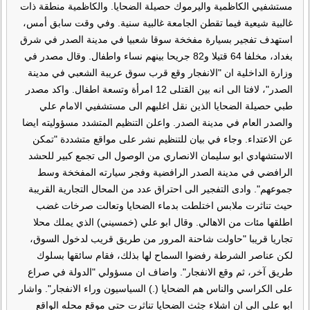
مستشفيي الكاظمية واليرموك حصيلة الضحايا. والكاظمية منطقة ذات
غالبية شيعية فيما تقطن الجامعة غالبية سنية. وفي وقت سابق أمس،
استهدف تفجير بسيارة مفخخة سوقا شعبيا في مدينة الصدر في شرق
بغداد، مخلفا 64 قتيلا و82 جريحا بينهم نساء واطفال. وقال مصدر في
وزارة الداخلية ان "الانفجار وقع قرب سوق عريبة الشعبي في مدينة
الصدر"، لافتا الى انه بين القتلى 12 امرأة وتسعة اطفال. واكد مصدر
طبي حصيلة الضحايا الذين نقل اغلبهم الى مستشفيي الامام علي
والصدر العام في مدينة الصدر. واعلن التنظيم المتشدد مسؤوليته ايضا
عن الاعتداء. وجاء في بيان للتنظيم نشر على مواقع متشددة "تمكن
الاستشهادي ابو سليمان الانصاري من الوصول الى تجمع كبير للحشد
الرافضي في مدينة الصدر الرافضية وفجر سيارته المفخخة وسط
جموعهم". وادى التفجير الى احتراق عدد من المحال التجارية القريبة
حيث تناثرت ملابس اختلطت بدماء الضحايا وتعالت صرخات غضب
اطلقها مئات من الاهالي. وقال ابو علي (خمسيني) الذي يملك محلا
تجاريا قريبا "حاولت شاحنة المرور من طريق قريب لدخول السوق،
لكن عناصر الشرطة رفضوا السماح لها بذلك، فقام سائقها بسلوك
طريق آخر، ثم وقع الانفجار". واضاف ان مسؤولي "الدولة في صراع
على الكراسي والناس هم الضحايا (.) السياسيون وراء الانفجار". واشار
ابو علي الى ان اشلاء جثث الضحايا تناثرت حتى موقع محله الواقع