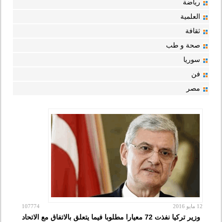
رياضة
العلمية
ثقافة
صحة و طب
سوريا
فن
مصر
12 مايو 2016
107774
وزير تركيا نفذت 72 معيارا مطلوبا فيما يتعلق بالاتفاق مع الاتحاد