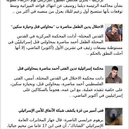
بشأن محاكمة الرئيسة ديلما روسيف عن انتهاك قواعد الميزانية وسط
توقعات بأنها ستصبح أول زعيم للبلاد يعزل من منصبه في أكثر من ..
الاحتلال يدين الطفل مناصرة ب "محاولتي قتل وحيازة سكين"
القدس المحتلة- أدانت المحكمة المركزية في القدس
المحتلة الطفل أحمد مناصرة بمحاولتي قتل إسرائيلييْن في
مستوطنة بيسغات زئيف في تشرين الأول (أكتوبر) الماضي، إلا أنها
أجلت النطق بالحكم ..
محكمة إسرائيلية تدين الفتى أحمد مناصرة بمحاولتي قتل
دانت محكمة الاحتلال في القدس المحتلة، أمس، الفتى
الفلسطيني أحمد مناصرة، بمحاولتي قتل، وبحيازة سكين،
على خلفية تنفيذه عملية، مع ابن عمه، هجوماً بالسكاكين على
إسرائيليين في أكتوبر الماضي، ..
فتى أسير من غزة يكشف شبكة الأنفاق للأمن الإسرائيلي
برهوم جرايسي الناصرة- قال جهاز المخابرات العامة
الإسرائيلي "الشاباك"، أن فتى ابن 17 عاما من مخيم جباليا،