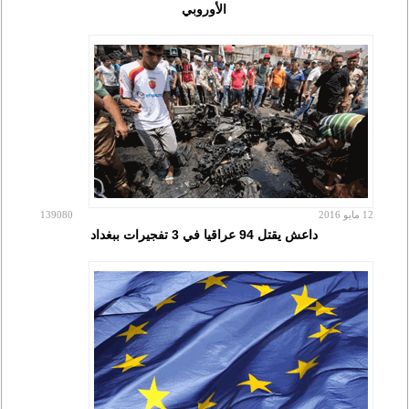
الأوروبي
12 مايو 2016
139080
داعش يقتل 94 عراقيا في 3 تفجيرات ببغداد