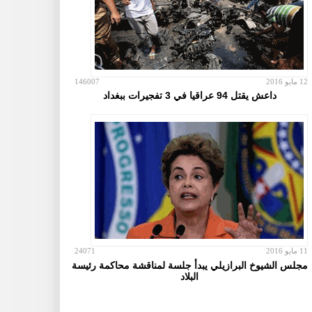
12 مايو 2016
146007
داعش يقتل 94 عراقيا في 3 تفجيرات ببغداد
11 مايو 2016
24071
مجلس الشيوخ البرازيلي يبدأ جلسة لمناقشة محاكمة رئيسة
البلاد