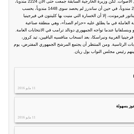
48% من الأصوات، فيما حصلت منافسته على 43% فقط من الأصوات. لكن وزيرة الخارجية السابقة جمعت حتى الآن 2224 مندوباً،
أي أنها اقتربت كثيراً من العدد اللازم لحسم السباق، وهو 2383 مندوباً، في حين أن ساندرز لم يحصد سوى 1448 مندوباً، بحسب
ر فيرمونت، إلا أن الخسارة التي منيت بها كلينتون في فيرجينيا
طبقة العاملة في ما يطلق عليه «حزام الصدأ»، وهي منطقة صناعية
وبنسلفانيا عندما تواجه الجمهوري دونالد ترامب في الانتخابات العامة.
ينيا الغربية ونبراسكا، بعد انسحاب منافسيه الباقيين، تيد كروز،
ابات الرئاسية. ومن المنتظر أن يجتمع المرشح الجمهوري المفترض، يوم
ينهم رئيس مجلس النواب بول ريان.
11 مايو 2016
فوز بسهولة
11 مايو 2016