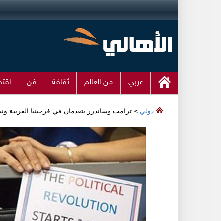
عربي
من العالم
ثقافة
فن
اقتص
دولي
> ترامب وساندرز يتقدمان في فرجينيا الغربية ونب