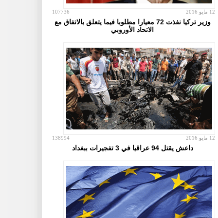
12 مايو 2016
107736
وزير تركيا نفذت 72 معيارا مطلوبا فيما يتعلق بالاتفاق مع
الاتحاد الأوروبي
12 مايو 2016
138994
داعش يقتل 94 عراقيا في 3 تفجيرات ببغداد