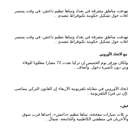
داءات استهدفت مناطق متفرقة في بغداد وتبناها تنظيم داعش، في وقت يستمر
افات حول تشكيل حكومة تكنوقراط تتصدى ..
داءات استهدفت مناطق متفرقة في بغداد وتبناها تنظيم داعش، في وقت يستمر
افات حول تشكيل حكومة تكنوقراط تتصدى ..
أنقرة - قال وزير شؤون الاتحاد الأوروبي التركي فولكان بوزقر يوم الخميس إن تركيا نفذت 72 معيارا مطلوبا للوفاء
وروبي دون تأشيرة دخول. وأضاف ..
تحاد الأوروبي في مقابلة تلفزيونية الأربعاء إن القانون التركي يتماشى
إن.تي.في) التلفزيونية ..
فجير ثلاث سيارات مفخخة، تبناها تنظيم «داعش»، إحداها قرب سوق
لأخريان في منطقتي الكاظمية والجامعة، شمال ..