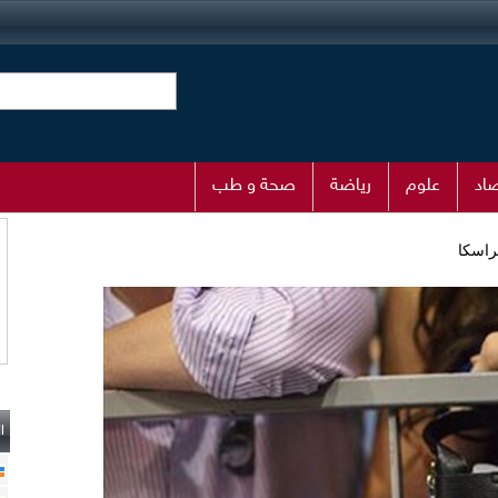
اد
علوم
رياضة
صحة و طب
راسكا
ا