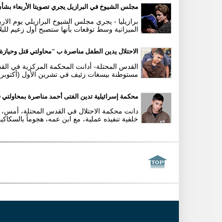
مجلس الشيوخ في البرازيل يجري تصويتا الأربعاء بش
برازيليا - يجري مجلس الشيوخ البرازيلي يوم الار
الميزانية وسط توقعات بأنها ستصبح أول زعيم للبل
الاحتلال يدين الطفل مناصرة ب "محاولتي قتل وحياز
القدس المحتلة- أدانت المحكمة المركزية في الق
مستوطنة بيسغات زئيف في تشرين الأول (أكتوبر) ا
محكمة إسرائيلية تدين الفتى أحمد مناصرة بمحاولتي 
دانت محكمة الاحتلال في القدس المحتلة، أمس، ا
خلفية تنفيذه عملية، مع ابن عمه، هجوماً بالسكاكي