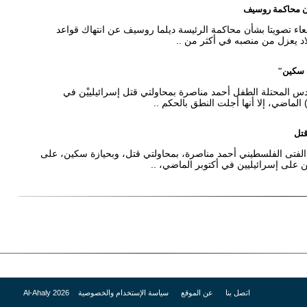
أن محاكمة روسيف
بعاء تصويتا بشأن محاكمة الرئيسة ديلما روسيف عن انتهاك قواعد
اد يعزل من منصبه في أكثر من ..
ة سكين"
دس المحتلة الطفل أحمد مناصرة بمحاولتي قتل إسرائيلييْن في
لماضي، إلا أنها أجلت النطق بالحكم ..
قتل
لفتى الفلسطيني أحمد مناصرة، بمحاولتي قتل، وبحيازة سكين، على
ن على إسرائيليين في أكتوبر الماضي، ..
اتصل بنا
عن الموقع
سياسة الإستخدام والخصوصية
Al-Ahaly 2026