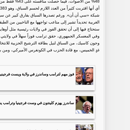
شبكة «سي.أن.أن». ورغم تصدرها السباق بفارق كبير عن سيناتو
الغربية تحديداً تشير إلى متاعب تواجهها مع الناخبين من ال
ستحتاج فيها إلى أن تحقق الفوز في ولايات رئيسية مثل أوهايو 
وفي المعسكر الجمهوري، حقق ترامب فوزاً سهلاً في ولايتي فرج
وجون كاسيك، من السباق لنيل بطاقة الترشيح الحزبية للانتخ
غدٍ الخميس، مع قادة الحزب في الكونغرس الأميركي، ومن ب
فوز مهم لترامب وساندرز في ولاية ويست فرجينيا
ساندرز يهزم كلينتون في وست فرجينيا وترامب ي