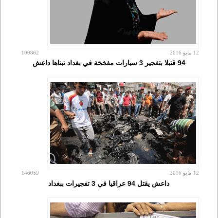
12 مايو 2016
100862
94 قتيلا بتفجير 3 سيارات مفخخة في بغداد تبناها داعش
12 مايو 2016
146059
داعش يقتل 94 عراقيا في 3 تفجيرات ببغداد