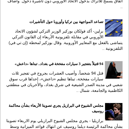
اتفاق يسمح للأتراك بدخول الاتحاد الأوروبي دون تأشيرة دخول. وأضاف
..
تصاعد المواجهة بين تركيا وأوروبا حول التأشيرات
برلين- أكد فولكان بوزكير الوزير التركي لشؤون الاتحاد
الأوروبي في مقابلة تلفزيونية الأربعاء إن القانون التركي
يتماشى بالفعل مع المعايير الأوروبية. وقال بوزكير لمحطة (إن.تي.في)
التلفزيونية ..
94 قتيلاً بتفجير 3 سيارات مفخخة في بغداد.. تبناها «داعش»
قتل 94 شخصاً، وأصيب العشرات بجروح في تفجير ثلاث
سيارات مفخخة، تبناها تنظيم «داعش»، إحداها قرب سوق
شعبي في مدينة الصدر الشيعية في شرق بغداد، والأخريان في منطقتي
الكاظمية والجامعة، شمال ..
مجلس الشيوخ في البرازيل يجري تصويتا الأربعاء بشأن محاكمة
روسيف
برازيليا - يجري مجلس الشيوخ البرازيلي يوم الاربعاء تصويتا
بشأن محاكمة الرئيسة ديلما روسيف عن انتهاك قواعد الميزانية وسط