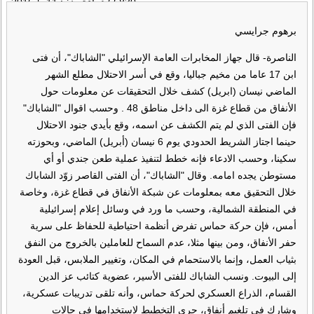
66830 قراءة منذ :
11-5-2016
برهوم جرايسي
الناصرة- قال جهاز المخابرات العامة الإسرائيلي "الشاباك"، أن فتى
ابن 17 عاما من مخيم جباليا، وقع في أسر الاحتلال مطلع الشهر
الماضي نيسان (ابريل) كشف خلال التحقيقات عن معلومات حول
الأنفاق من قطاع غزة الى داخل مناطق 48 . وحسب اقوال "الشاباك"
فإن الفتى الذي لم يتم الكشف عن اسمه، وقع بأيدي جنود الاحتلال
حينما اجتاز الشريط الحدودي يوم 6 نيسان (أبريل) الماضي، وبحوزته
سكينا، وحسب الادعاء فإنه خطط لتنفيذ عملية طعن جندي أو أي
مستوطن يجده امامه. وقال "الشاباك"، أن الفتى القاصر زوّد الشاباك
خلال التحقيق معه بمعلومات عن شبكة الأنفاق في قطاع غزة، وخاصة
في المنطقة الشمالية، وحسب ما ورد في وسائل إعلام إسرائيلية
أمس، فإن حركة حماس تفرض أنظمة احتياطية للحفاظ على سرية
حفر الأنفاق، ومن بينها مثلا، عدم السماح للعاملين بالخروج من النفق
بثياب العمل، وإنما بالاستحمام في المكان، وتغيير الملابس، قبل العودة
إلى البيوت. ونسب الشاباك للفتى الأسير، عضوية كتائب عز الدين
القسام، الذراع العسكري لحركة حماس، وأنه تلقى تدريبات عسكرية،
وشارك في تلغيم أنفاق، جرى التخطيط لاستخدامها في حالات