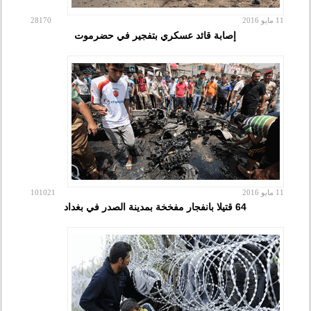
11 مايو 2016
28170
إصابة قائد عسكري بتفجير في حضرموت
11 مايو 2016
101021
64 قتيلا بانفجار مفخخة بمدينة الصدر في بغداد