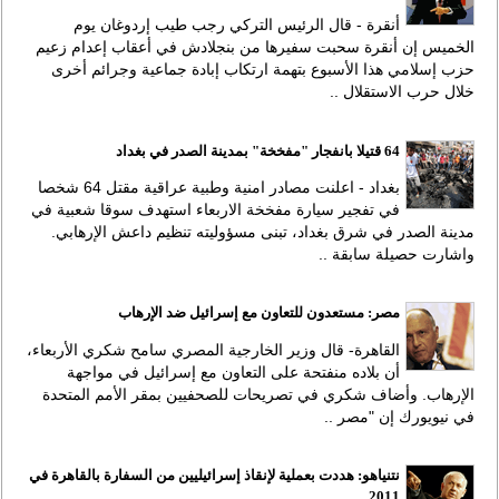
أنقرة - قال الرئيس التركي رجب طيب إردوغان يوم
الخميس إن أنقرة سحبت سفيرها من بنجلادش في أعقاب إعدام زعيم
حزب إسلامي هذا الأسبوع بتهمة ارتكاب إبادة جماعية وجرائم أخرى
خلال حرب الاستقلال ..
64 قتيلا بانفجار "مفخخة" بمدينة الصدر في بغداد
بغداد - اعلنت مصادر امنية وطبية عراقية مقتل 64 شخصا
في تفجير سيارة مفخخة الاربعاء استهدف سوقا شعبية في
مدينة الصدر في شرق بغداد، تبنى مسؤوليته تنظيم داعش الإرهابي.
واشارت حصيلة سابقة ..
مصر: مستعدون للتعاون مع إسرائيل ضد الإرهاب
القاهرة- قال وزير الخارجية المصري سامح شكري الأربعاء،
أن بلاده منفتحة على التعاون مع إسرائيل في مواجهة
الإرهاب. وأضاف شكري في تصريحات للصحفيين بمقر الأمم المتحدة
في نيويورك إن "مصر ..
نتنياهو: هددت بعملية لإنقاذ إسرائيليين من السفارة بالقاهرة في
2011