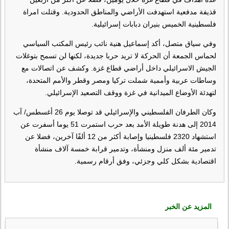
قذيفة مدفعية استهدفت الأراضي والمناطق الحدودية. وقتلت امراة
فلسطينية الخميس بنيران دبابات إسرائيلية.
وفي سياق متصل، أكد إسماعيل هنية نائب رئيس المكتب السياسي
لحماس الجمعة أن الحركة لا تريد حربا جديدة، لكنها لن تسمح بتوغلات
الجيش الاسرائيلي داخل أراضي قطاع غزة. وكشف عن اتصالات مع
وساطات عربية وأممية شملت تركيا ومصر وقطر والأمم المتحدة،
لتهدئة الأوضاع الميدانية في غزة ووقف التصعيد الإسرائيلي.
وكان الطرفان الفلسطيني والإسرائيلي قد توصلا يوم 26 أغسطس/ آب
2014 إلى هدنة طويلة الأمد بعد حرب استمرت 51 يوما أسفرت عن
استشهاد 2320 فلسطينيا وإصابة أكثر من 12 ألفًا آخرين، فضلا عن
تدمير مئة ألف منزل ومنشأة، وتدمير قرابة خمسة آلاف منشأة
اقتصادية بشكل كلي وجزئي، وفق أرقام رسمية.
المزيد عن الخبر