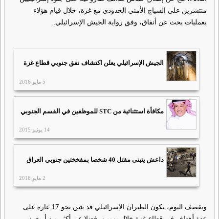
منتشرين على السياج الأمني الحدودي مع غزة، خلال قيام هؤلاء
بعمليات بحث عن أنفاق، وفق رواية الجيش الإسرائيلي.
الجيش الإسرائيلي يعلن اكتشاف نفق جنوبي قطاع غزة
5 مايو 2016
مكافأة استثنائية من STC للموظفين في القسم الجنوبي
14 يونيو 2015
داعش يتبنى مقتل 40 شخصا بمفخختين جنوبي العراق
2 مايو 2016
وبقصف اليوم، يكون الطيران الإسرائيلي قد شن نحو 17 غارة على
عدة أهداف في قطاع غزة خلال يومين، فضلا عن أكثر من أربعين