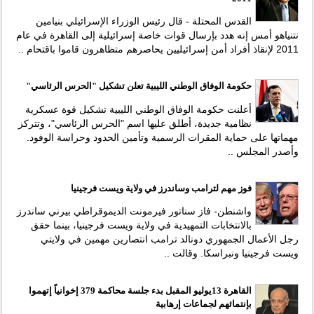
القدس المحتلة - قال رئيس الوزراء الإسرائيلي بنيامين
نتنياهو أمس إنه هدد بإرسال قوات خاصة إسرائيلية إلى القاهرة في عام
2011 لإنقاذ أفراد أمن إسرائيليين يحاصرهم متظاهرون قاموا باقتحام ..
حكومة الوفاق الوطني الليبية تعلن تشكيل "الحرس الرئاسي"
أعلنت حكومة الوفاق الوطني الليبية تشكيل قوة عسكرية
نظامية جديدة، أطلق عليها اسم "الحرس الرئاسي"، وتتركز
مهماتها على حماية المقرات الرسمية وتأمين الحدود وحراسة الوفود.
وأصدر المجلس ..
فوز مهم لترامب وساندرز في ولاية ويست فرجينيا
واشنطن- فاز سناتور فيرمونت الديموقراطي بيرني ساندرز
بالانتخابات التمهيدية في ولاية ويست فرجينيا، بينما حقق
رجل الأعمال الجمهوري دونالد ترامب انتصارين مهمين في ولايتي
ويست فرجينيا ونبراسكا. وقالت ..
القاهرة 13يوليو المقبل بدء جلسة محاكمة 379 إخوانياً إتهموا
بإنتمائهم لجماعات إرهابية