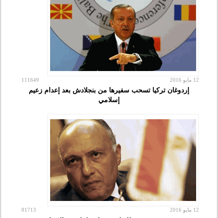
12 مايو 2016
111649
إردوغان تركيا تسحب سفيرها من بنجلادش بعد إعدام زعيم
إسلامي
12 مايو 2016
81713