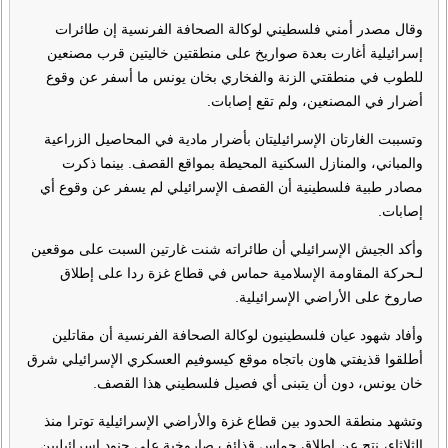
وقال مصدر أمني فلسطيني لوكالة الصحافة الفرنسية إن طائرات
إسرائيلية أغارت بعدة صواريخ على منطقتين خاليتين قرب مصنعين
للطوب في منطقتي الزنة والفخاري بخان يونس ما أسفر عن وقوع
أضرار في المصنعين، ولم تقع إصابات.
وتسببت الغارتان الإسرائيليتان بأضرار مادية في المحاصيل الزراعية
والمباني، والمنازل السكنية المحيطة بمواقع القصف. بينما ذكرت
مصادر طبية فلسطينية أن القصف الإسرائيلي لم يسفر عن وقوع أي
إصابات.
وأكد الجيش الإسرائيلي أن طائراته شنت غارتين السبت على موقعين
لـحركة المقاومة الإسلامية حماس في قطاع غزة ردا على إطلاق
صاروخ على الأراضي الإسرائيلية.
وأفاد شهود عيان فلسطينيون لوكالة الصحافة الفرنسية أن مقاتلين
أطلقوا قذيفتي هاون باتجاه موقع كيسوفيم العسكري الإسرائيلي شرق
خان يونس، دون أن يتبنى أي فصيل فلسطيني هذا القصف.
وتشهد منطقة الحدود بين قطاع غزة والأراضي الإسرائيلية توترا منذ
الثلاثاء، نتج عن إطلاق حماس قذائف صاروخية على جنود إسرائيليين