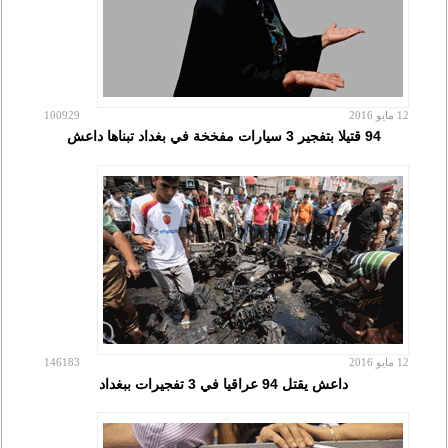
12 مايو 2016
100929
94 قتيلا بتفجير 3 سيارات مفخخة في بغداد تبناها داعش
12 مايو 2016
146183
داعش يقتل 94 عراقيا في 3 تفجيرات ببغداد