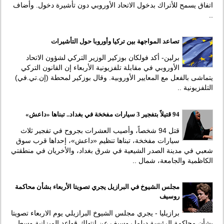
اتفاق يسمح للأتراك بدخول الاتحاد الأوروبي دون تأشيرة دخول. وأضاف
..
تصاعد المواجهة بين تركيا وأوروبا حول التأشيرات
برلين- أكد فولكان بوزكير الوزير التركي لشؤون الاتحاد
الأوروبي في مقابلة تلفزيونية الأربعاء إن القانون التركي
يتماشى بالفعل مع المعايير الأوروبية. وقال بوزكير لمحطة (إن.تي.في)
التلفزيونية ..
94 قتيلاً بتفجير 3 سيارات مفخخة في بغداد.. تبناها «داعش»
قتل 94 شخصاً، وأصيب العشرات بجروح في تفجير ثلاث
سيارات مفخخة، تبناها تنظيم «داعش»، إحداها قرب سوق
شعبي في مدينة الصدر الشيعية في شرق بغداد، والأخريان في منطقتي
الكاظمية والجامعة، شمال ..
مجلس الشيوخ في البرازيل يجري تصويتا الأربعاء بشأن محاكمة
روسيف
برازيليا - يجري مجلس الشيوخ البرازيلي يوم الاربعاء تصويتا
بشأن محاكمة الرئيسة ديلما روسيف عن انتهاك قواعد الميزانية وسط