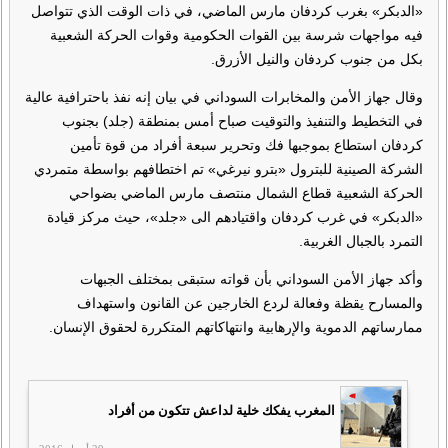
«الدبكر» بغرب كردفان مارس الماضي، في ذات الوقت الذي تتواصل
فيه مواجهات شرسة بين القوات الحكومية وقوات الحركة الشعبية
بكل من جنوب كردفان والنيل الأزرق.
وقال جهاز الأمن والمخابرات السوداني في بيان إنه نفذ باحترافية عالية
في التخطيط والتنفيذ والتوقيت صباح أمس بمنطقة (جلد) بجنوب
كردفان استطاع بموجبها فك وتحرير سبعة أفراد من قوة تأمين
الشركة الصينية للبترول «بترو نيرغي» تم اختطافهم بواسطة متمردي
الحركة الشعبية قطاع الشمال منتصف مارس الماضي بضواحي
«الدبكر» في غرب كردفان واقتيادهم الى «جلد»، حيث مركز قيادة
التمرد بالجبال الغربية.
وأكد جهاز الأمن السوداني بأن قواته ستبقى بمختلف الجبهات
والمسارح يقظة وفعالة لردع الخارجين عن القانون واستهداف
ممارساتهم الدموية والإرهابية وانتهاكاتهم المتكررة لحقوق الإنسان.
المغرب يفكك خلية لداعش تتكون من أفراد