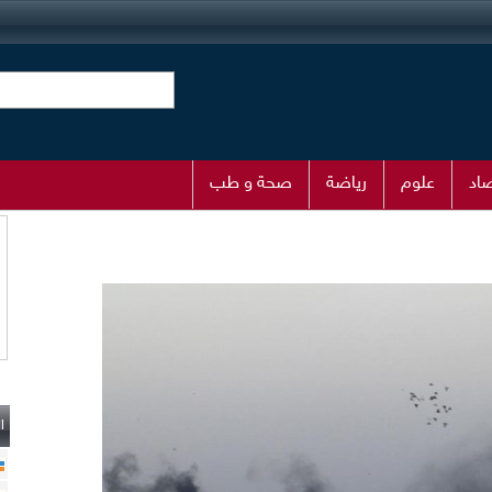
اد
علوم
رياضة
صحة و طب
ا