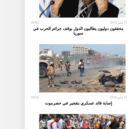
11 مايو 2016
40362
محققون دوليون يطالبون الدول بوقف جرائم الحرب في
سوريا
11 مايو 2016
28192
إصابة قائد عسكري بتفجير في حضرموت