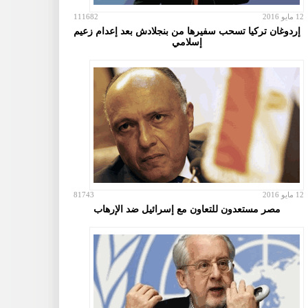
12 مايو 2016
111682
إردوغان تركيا تسحب سفيرها من بنجلادش بعد إعدام زعيم
إسلامي
12 مايو 2016
81743
مصر مستعدون للتعاون مع إسرائيل ضد الإرهاب