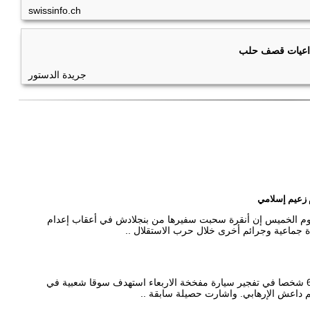
swissinfo.ch
تداعيات قصف حلب
جريدة الدستور
 زعيم إسلامي
يوم الخميس إن أنقرة سحبت سفيرها من بنجلادش في أعقاب إعدام
ة جماعية وجرائم أخرى خلال حرب الاستقلال ..
بغداد - اعلنت مصادر امنية وطبية عراقية مقتل 64 شخصا في تفجير سيارة مفخخة الاربعاء استهدف سوقا شعبية في
م داعش الإرهابي. واشارت حصيلة سابقة ..