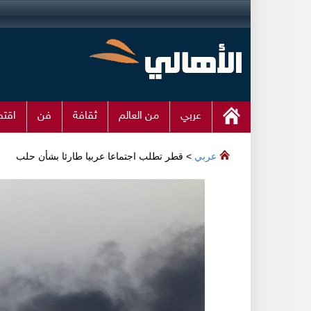
عربي
من العالم
ثقافة
فن
اقتص
عربي
> قطر تطلب اجتماعا عربيا طارئا بشأن حلب