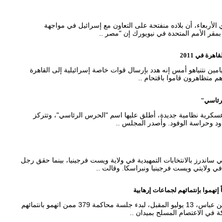
لأربعاء، أن بلاده منفتحة على التعاون مع إسرائيل في مواجهة
ر الأمم المتحدة في نيويورك إن "مصر ..
هرة في 2011
امين نتنياهو أمس إنه هدد بإرسال قوات خاصة إسرائيلية إلى القاهرة
لرئاسي"
عسكرية نظامية جديدة، أطلق عليها اسم "الحرس الرئاسي"، وتتركز
ود وحراسة الوفود. وأصدر المجلس ..
ساندرز بالانتخابات التمهيدية في ولاية ويست فرجينيا، بينما حقق رجل
ي ولايتي ويست فرجينيا ونبراسكا. وقالت ..
حدد رئيس محكمة استئناف القاهرة المستشار أيمن عباس، 13 يوليو المقبل، لبدء جلسة محاكمة 379 ممن اتهمو بانتمائهم
كة في الاعتصام المسلح بميدان ..