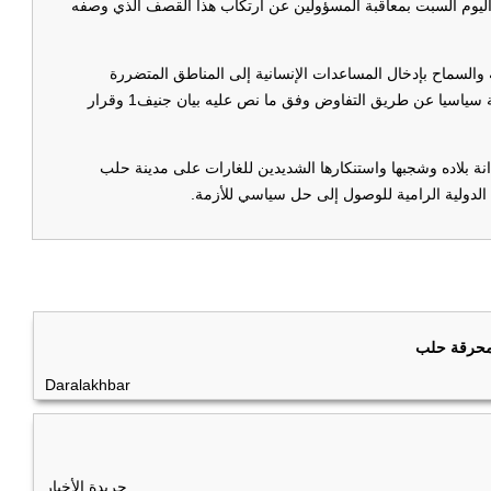
ه اليوم السبت بمعاقبة المسؤولين عن ارتكاب هذا القصف الذي وصفه
 والسماح بإدخال المساعدات الإنسانية إلى المناطق المتضررة
والمحاصرة، وجدد موقف الجامعة الداعم لحل الأزمة السورية سياسيا عن طريق التفاوض وفق ما نص عليه بيان جنيف1 وقرار
ة بلاده وشجبها واستنكارها الشديدين للغارات على مدينة حلب
لدولية الرامية للوصول إلى حل سياسي للأزمة.
 محرقة حلب
Daralakhbar
جريدة الأخبار