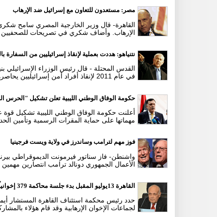
مصر: مستعدون للتعاون مع إسرائيل ضد الإرهاب
القاهرة- قال وزير الخارجية المصري سامح شكري ا
الإرهاب. وأضاف شكري في تصريحات للصحفيين بمق
نتنياهو: هددت بعملية لإنقاذ إسرائيليين من السفارة بالقا
القدس المحتلة - قال رئيس الوزراء الإسرائيلي بني
في عام 2011 لإنقاذ أفراد أمن إسرائيليين يحاصرهم متظاهرون قاموا باقتحام ..
حكومة الوفاق الوطني الليبية تعلن تشكيل "الحرس ا
أعلنت حكومة الوفاق الوطني الليبية تشكيل قوة 
مهماتها على حماية المقرات الرسمية وتأمين الحد
فوز مهم لترامب وساندرز في ولاية ويست فرجينيا
واشنطن- فاز سناتور فيرمونت الديموقراطي بيرني 
الأعمال الجمهوري دونالد ترامب انتصارين مهمين ف
القاهرة 13يوليو المقبل بدء جلسة محاكمة 379 إخوانياً إتهموا بإنتمائهم لجماعات إرهابية
لجماعات الإخوان الإرهابية وقد قام هؤلاء بالمشار