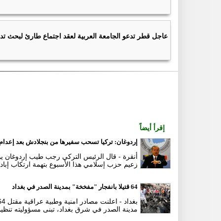
عاجل قطر تدعو الجامعة العربية لعقد اجتماع طارئ لبحث 
إقرأ أيضاً
إردوغان: تركيا تسحب سفيرها من بنجلادش بعد إعدام
أنقرة - قال الرئيس التركي رجب طيب إردوغان 
زعيم حزب إسلامي هذا الأسبوع بتهمة ارتكاب إباد
64 قتيلا بانفجار "مفخخة" بمدينة الصدر في بغداد
مدينة الصدر في شرق بغداد، تبنى مسؤوليته تنظي