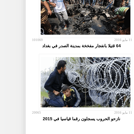
11 مايو 2016
101069
64 قتيلا بانفجار مفخخة بمدينة الصدر في بغداد
11 مايو 2016
20065
نازحو الحروب يسجلون رقما قياسيا في 2015