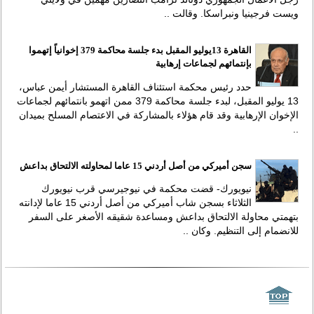
ويست فرجينيا ونبراسكا. وقالت ..
القاهرة 13يوليو المقبل بدء جلسة محاكمة 379 إخوانياً إتهموا
بإنتمائهم لجماعات إرهابية
حدد رئيس محكمة استئناف القاهرة المستشار أيمن عباس،
13 يوليو المقبل، لبدء جلسة محاكمة 379 ممن اتهمو بانتمائهم لجماعات
الإخوان الإرهابية وقد قام هؤلاء بالمشاركة في الاعتصام المسلح بميدان
..
سجن أميركي من أصل أردني 15 عاما لمحاولته الالتحاق بداعش
نيويورك- قضت محكمة في نيوجيرسي قرب نيويورك
الثلاثاء بسجن شاب أميركي من أصل أردني 15 عاما لإدانته
بتهمتي محاولة الالتحاق بداعش ومساعدة شقيقه الأصغر على السفر
للانضمام إلى التنظيم. وكان ..