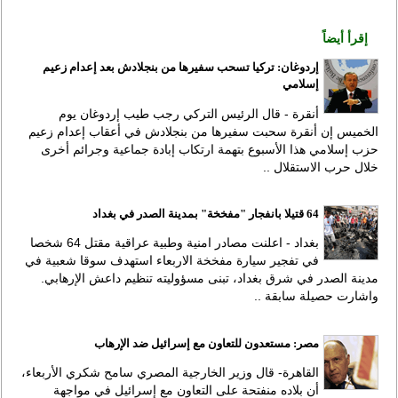
إقرأ أيضاً
إردوغان: تركيا تسحب سفيرها من بنجلادش بعد إعدام زعيم
إسلامي
أنقرة - قال الرئيس التركي رجب طيب إردوغان يوم
الخميس إن أنقرة سحبت سفيرها من بنجلادش في أعقاب إعدام زعيم
حزب إسلامي هذا الأسبوع بتهمة ارتكاب إبادة جماعية وجرائم أخرى
خلال حرب الاستقلال ..
64 قتيلا بانفجار "مفخخة" بمدينة الصدر في بغداد
بغداد - اعلنت مصادر امنية وطبية عراقية مقتل 64 شخصا
في تفجير سيارة مفخخة الاربعاء استهدف سوقا شعبية في
مدينة الصدر في شرق بغداد، تبنى مسؤوليته تنظيم داعش الإرهابي.
واشارت حصيلة سابقة ..
مصر: مستعدون للتعاون مع إسرائيل ضد الإرهاب
القاهرة- قال وزير الخارجية المصري سامح شكري الأربعاء،
أن بلاده منفتحة على التعاون مع إسرائيل في مواجهة