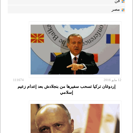
فن
مصر
12 مايو 2016
111674
إردوغان تركيا تسحب سفيرها من بنجلادش بعد إعدام زعيم
إسلامي