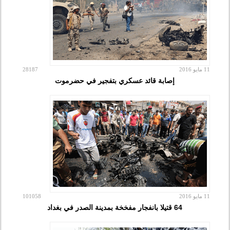
11 مايو 2016
28187
إصابة قائد عسكري بتفجير في حضرموت
11 مايو 2016
101058
64 قتيلا بانفجار مفخخة بمدينة الصدر في بغداد