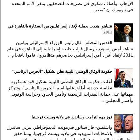
الإرهاب. وأضاف شكري في تصريحات للصحفيين بمقر الأمم المتحدة
في نيويورك إن "مصر ..
نتنياهو: هددت بعملية لإنقاذ إسرائيليين من السفارة بالقاهرة في
2011
القدس المحتلة - قال رئيس الوزراء الإسرائيلي بنيامين
نتنياهو أمس إنه هدد بإرسال قوات خاصة إسرائيلية إلى القاهرة في عام
2011 لإنقاذ أفراد أمن إسرائيليين يحاصرهم متظاهرون قاموا باقتحام ..
حكومة الوفاق الوطني الليبية تعلن تشكيل "الحرس الرئاسي"
أعلنت حكومة الوفاق الوطني الليبية تشكيل قوة عسكرية
نظامية جديدة، أطلق عليها اسم "الحرس الرئاسي"، وتتركز
مهماتها على حماية المقرات الرسمية وتأمين الحدود وحراسة الوفود.
وأصدر المجلس ..
فوز مهم لترامب وساندرز في ولاية ويست فرجينيا
واشنطن- فاز سناتور فيرمونت الديموقراطي بيرني ساندرز
بالانتخابات التمهيدية في ولاية ويست فرجينيا، بينما حقق
رجل الأعمال الجمهوري دونالد ترامب انتصارين مهمين في ولايتي