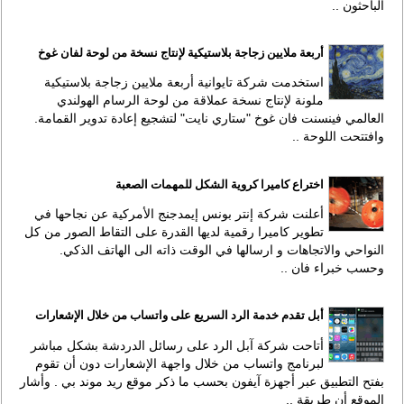
الباحثون ..
أربعة ملايين زجاجة بلاستيكية لإنتاج نسخة من لوحة لفان غوخ
استخدمت شركة تايوانية أربعة ملايين زجاجة بلاستيكية
ملونة لإنتاج نسخة عملاقة من لوحة الرسام الهولندي
العالمي فينسنت فان غوخ "ستاري نايت" لتشجيع إعادة تدوير القمامة.
وافتتحت اللوحة ..
اختراع كاميرا كروية الشكل للمهمات الصعبة
أعلنت شركة إنتر بونس إيمدجنج الأمركية عن نجاحها في
تطوير كاميرا رقمية لديها القدرة على التقاط الصور من كل
النواحي والاتجاهات و ارسالها في الوقت ذاته الى الهاتف الذكي.
وحسب خبراء فان ..
أبل تقدم خدمة الرد السريع على واتساب من خلال الإشعارات
أتاحت شركة آبل الرد على رسائل الدردشة بشكل مباشر
لبرنامج واتساب من خلال واجهة الإشعارات دون أن تقوم
بفتح التطبيق عبر أجهزة آيفون بحسب ما ذكر موقع ريد موند بي . وأشار
الموقع أن طريقة ..