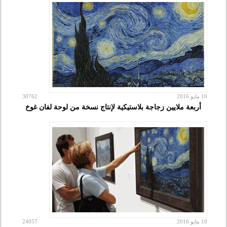
10 مايو 2016
30762
أربعة ملايين زجاجة بلاستيكية لإنتاج نسخة من لوحة لفان غوخ
10 مايو 2016
24057