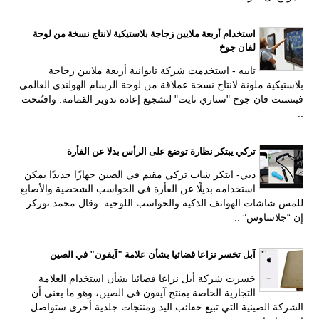
استخدام أربعة ملايين زجاجة بلاستيكية لانتاج نسخة من لوحة
لفان جوخ
تايبه - استخدمت شركة تايوانية أربعة ملايين زجاجة
بلاستيكية ملونة لانتاج نسخة عملاقة من لوحة الرسام الهولندي العالمي
فينسنت فان جوخ "ستاري نايت" لتشجيع إعادة تدوير القمامة. وافتُتحت
..
تركي يبتكر نظارة توضع على الرأس بدلا عن الفأرة
دبي- ابتكر شاب تركي مقيم في الصين جهازًا جديدًا يمكن
استخدامه بديلًا عن الفأرة في الحواسب الشخصية والأصابع
للمس شاشات الهواتف الذكية والحواسب اللوحية. وقال محمد توركر
إن “جلاساوس” ..
آبل تخسر نزاعا قضائيا بشأن علامة "آيفون" في الصين
خسرت شركة أبل نزاعا قضائيا بشأن استخدام العلامة
التجارية الخاصة بمنتج آيفون في الصين، وهو ما يعني أن
الشركة الصينية التي تبيع حقائب اليد ومنتجات جلدية أخرى ستواصل