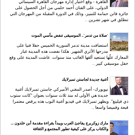
القاهرة - وقع اختيار إدارة مهرجان القاهرة السينمائي
الدولي، على الفنان أحمد حلمي من أجل الحصول على
جائزة فاتن حمامة للتميز، وذلك في الدورة المقبلة من المهرجان التي
تنطلق في شهر تشرين ..
'صلاة من تدمر'.. الموسيقى تنفض مآسي الموت
استضافت مدينة تدمر السورية الخميس حفلا فنيا على
مدرجها الأثري الشهير. هكذا نفضت هذه المدينة غبار
المعارك علّها تستعيد ألقها الغائب منذ سنوات. عاشت المدينة على وقع
حفل موسيقي كبير ..
أغنية جديدة لجاستن تمبرلايك
نيويورك- أصدر المغني الأميركي جاستن تمبرلايك أغنية
جديدة هي الأولى له منذ ثلاث سنوات بعنوان "كانت ستوب
ذي فيلينغ". ويظهر تمبرلايك في فيديو أغنية البوب هذه يرقص معتمرا
قبعة وقميصا واسعا ..
مارك زوكربرج يفاجئ العرب ويبدأ بقراءة مقدمة أبن خلدون ...
والكتاب يركز على كيفية تطور المجتمع و الثقافة