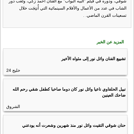
شوقي، ودوره في فيلم "البيه البواب" مع الفنان أحمد زكي، ولعب دور
الشاب في عدد من الأعمال والأفلام السينمائية التي أُنتِجَت خلال
تسعينات القرن الماضي. .
المزيد عن الخبر
تشييع الفنان وائل نور إلى مثواه الأخير
خليج 24
نبيل الحلفاوي ناعيا وائل نور كان دوما صاخبا كطفل شقي رحم الله
ضاحك العينين
الشروق
حنان شوقي التقيت وائل نور منذ شهرين وشعرت أنه يودعني