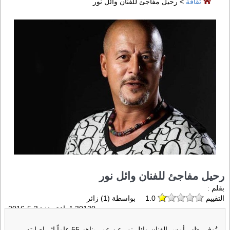
ثقافة
> رحيل مفاجئ للفنان وائل نور
رحيل مفاجئ للفنان وائل نور
بقلم :
التقييم
1.0
بواسطة (
1
) زائر
30130 قراءة منذ :
3-5-2016
تُوفي ظهر أمس الفنان وائل نور عن عمرٍ يناهز 55 عاماً إثر اصابته