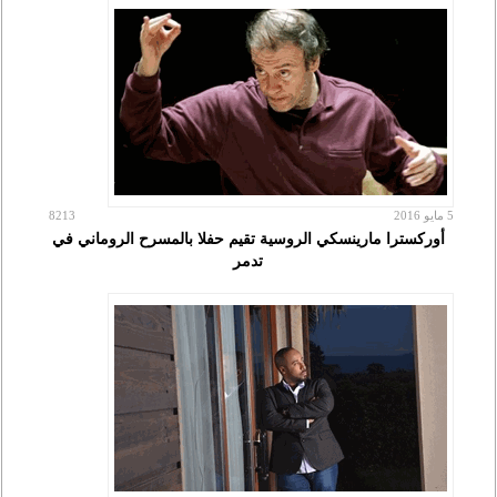
5 مايو 2016
8213
أوركسترا مارينسكي الروسية تقيم حفلا بالمسرح الروماني في
تدمر