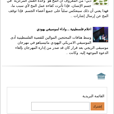
دبي- من المعروف أن المخ هو "وحدة العمل المركزية" في
جسم الإنسان، فإذا تأثرت كفاءة عمل المخ لأي سبب ما،
فهذا يعني أن ذلك سينعكس سلباً على جميع أعضاء الجسم. فإذا توقف
المخ عن إرسال إشارات ..
اعلام فلسطينية ... واداء لموسيقي يهودي
وسط هتافات المحتجين الموالين للقضية الفلسطينية أدى
الموسيقي الامريكي اليهودي ماتيسياهو في مهرجان
موسيقى الريجي بعد قرار كان قد صدر من إدارة المهرجان بإلغاء
الدعوة الموجهة إليه. وكانت ..
القائمة البريدية