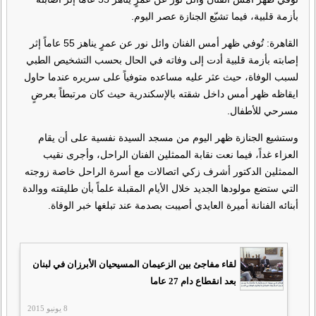
بأزمة قلبية، فيما تشيّع الجنازة عصر اليوم.
القاهرة: تُوفي ظهر أمس الفنان وائل نور عن عمرٍ يناهز 55 عاماً إثر
إصابته بأزمة قلبية أدت إلى وفاته في الحال بحسب التشخيص الطبي
لسبب الوفاة، حيث عثر عليه مساعده متوفياً على سريره عندما حاول
ايقاظه ظهر أمس داخل شقته بالإسكندرية حيث كان مرتبطاً بعرضٍ
مسرحي للأطفال.
وستشيع الجنازة ظهر اليوم من مسجد السيدة نفسية على أن يقام
العزاء غداً، فيما نعت نقابة الممثلين الفنان الراحل، وأجرى نقيب
الممثلين الدكتور أشرف زكي اتصالات مع أسرة الراحل خاصة زوجته
التي ستضع مولودها الجديد خلال الأيام المقبلة علماً بأن طليقته ووالدة
أبنائه الفنانة أميرة العايدي أصيبت بصدمة عند تبلغها خبر الوفاة.
لقاء مفاجئ بين الزعيمان المسيحيان الأبرزان في لبنان
بعد انقطاع دام 27 عاما
8 يونيو 2015