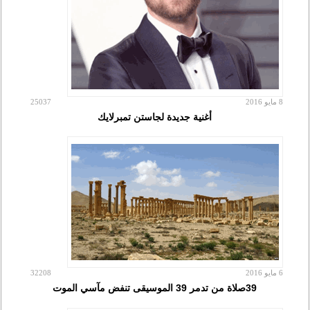
8 مايو 2016
25037
أغنية جديدة لجاستن تمبرلايك
6 مايو 2016
32208
39صلاة من تدمر 39 الموسيقى تنفض مآسي الموت