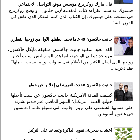
قال مارك زوكربرغ مؤسس موقع التواصل الاجتماعي
فيسبوك أنه سيبدأ بقراءة كتاب المقدمة لإبن خلدون . وأوضح زوكربرج
في صفحته على فيسبوك، إن الكتاب الذي كتبه المفكر الذي عاش في
القرن الـ14 ..
جانيت جاكسون 49 عاما تحمل بطفلها الأول من زوجها القطري
الغد- تعود المغنية جانيت جاكسون، شقيقة مايكل جاكسون،
مرة جديدة إلى الواجهة، إنما هذه المرة ليس بسبب أخبار
زواجها الذي أسال الكثير من الأقلام قبل سنوات، وإنما بسبب "حملها".
فقد ذكرت ..
جانيت جاكسون تتحدث العربية في إعلانها عن حملها
كشفت الفنانة الأمريكية جانيت جاكسون عن سبب تأجيلها
جولتها الفنية "أنبريكبل" الشهر الماضي عبر فيديو نشرته
على حسابها الشخصي على تويتر. جانيت التي ستبلغ عامها الخمسين
في غضون أسبوعين ..
أعشاب سحرية.. تقوي الذاكرة وتساعد على التركيز