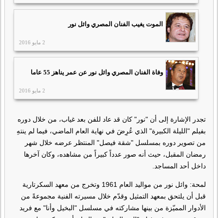
الموت يغيب الفنان المصري وائل نور
2 مايو 2016
وفاة الفنان المصري وائل نور عن عمر يناهز 55 عاما
2 مايو 2016
تجدر الإشارة إلى أن "نور" كان قد عاد للفن بعد غياب، من خلال دوره
بفيلم "الليلة الكبيرة" الذي عُرِضَ في نهاية العام الماضي، فيما لم ينتهِ
من تصوير دوره بمسلسل "شقة فيصل" المنتظر عرضه خلال شهر
رمضان المقبل، حيث أنه صور عدداً كبيراً من مشاهده، وكان آخرها
داخل أحد المساجد.
لمحة: وائل نور من مواليد العام 1961 وتخرج من معهد السكرتارية
قبل أن يلتحق بمعهد التمثيل وقدّم خلال مسيرته الفنية مجموعةً من
الأدوار المميّزة من بينها مشاركته في مسلسل "البخيل وأنا" مع فريد