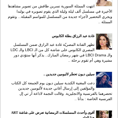
انتهت الممثلة السورية نسرين طافش من تصوير مشاهدها
الأخيرة في مسلسل ألف ليلة وليلة الذي يقوم تصويره في بولندا
ويجري التحضير لأجزاء جديدة من المسلسل للمواسم المقبلة... وتقوم
الممثلة ..
غادة عبد الرزاق بطلة الكابوس
تظهر الفنانة المصريّة غادة عبد الرازق ضمن المسلسل
المصري الكابوس على شاشة كل من الـ LBCI والـ LDC
والـ LBCI Drama في شهر رمضان المبارك.. يذكر أنها ستؤدي دور
مشيرة وهي أم تقوم برحلة ..
سيلين ديون تحضّر لالبومين جديدين ..
دعت المغنية الكندية سيلين ديون يوم الجمعة كل الكتاب
والمؤلفين إلى إرسال أغاني جديدة لألبومين جديدين
تحضرهما بالفرنسية والانجليزية. وقالت النجمة لاذاعة آر تي إل
الفرنسية الخاصة : بدأنا ..
أقوى وأحدث المسلسلات الرمضانية تعرض على شاشة ART
هذا العام .