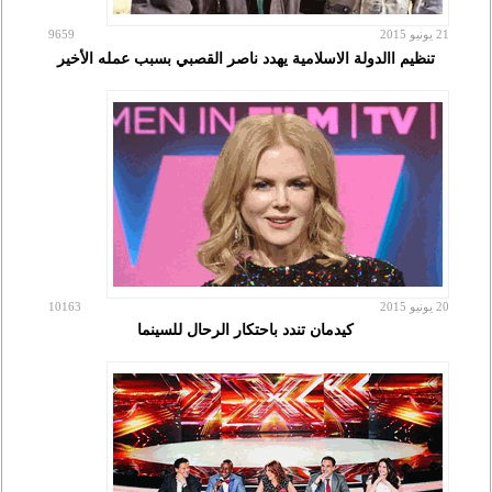
21 يونيو 2015
9659
تنظيم االدولة الاسلامية يهدد ناصر القصبي بسبب عمله الأخير
20 يونيو 2015
10163
كيدمان تندد باحتكار الرحال للسينما