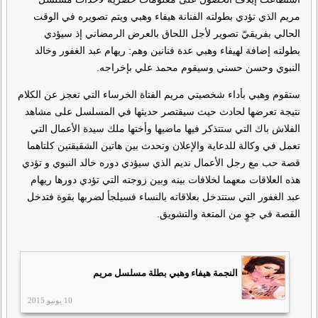
مريم الذي تؤدي بطولته الفنانة هيفاء وهبي ويتم تصويره في الوقت
الحالي بفريقيّ تصوير لأجل اللحاق بالعرض الرمضاني إذ سيؤدي
بطولته إضافة لهيفاء وهبي عدة فنانين وهم: ريهام عبد الغفور وخالد
النبوي وحسن حسني وسيقوم محمد علي بإخراجه.
ستقوم وهبي بأداء شخصيتي مريم الفتاة الخرساء التي تعجز عن الكلام
نتيجة تعرضها لحادث حيث سيقتصر حديثها في المسلسل على مشاهد
الفلاش باك التي ستتذكر فيها ماضيها وأختها ملك سيدة الأعمال التي
تعمل في وكالة للدعاية والإعلان وتحدث بين هاتين الشقيقتين كلتاهما
قصة حب مع رجل الأعمال نديم الذي سيؤدي دوره خالد النبوي و تؤدي
هذه العلاقات معهما لخلافات بينه وبين زوجته التي تؤدي دورها ريهام
عبد الغفور التي ستتدخل بعلاقاته بالنساء فسيلجأ لضربها بقوة فتدخل
القصة في جوٍ من المتعة والتشويق.
النجمة هيفاء وهبي بطلة مسلسل مريم
10 يونيو 2015