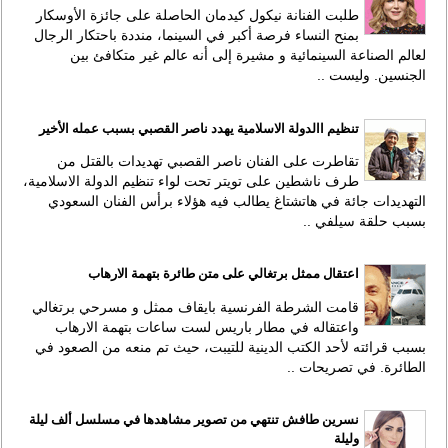
طلبت الفنانة نيكول كيدمان الحاصلة على جائزة الأوسكار
بمنح النساء فرصة أكبر في السينما، منددة باحتكار الرجال
لعالم الصناعة السينمائية و مشيرة إلى أنه عالم غير متكافئ بين
الجنسين. وليست ..
تنظيم االدولة الاسلامية يهدد ناصر القصبي بسبب عمله الأخير
تقاطرت على الفنان ناصر القصبي تهديدات بالقتل من
طرف ناشطين على تويتر تحت لواء تنظيم الدولة الاسلامية،
التهديدات جائة في هاتشتاغ يطالب فيه هؤلاء برأس الفنان السعودي
بسبب حلقة سيلفي ..
اعتقال ممثل برتغالي على متن طائرة بتهمة الارهاب
قامت الشرطة الفرنسية بايقاف ممثل و مسرحي برتغالي
واعتقاله في مطار باريس لست ساعات بتهمة الارهاب
بسبب قرائته لأحد الكتب الدينية للتيبت، حيث تم منعه من الصعود في
الطائرة. في تصريحات ..
نسرين طافش تنتهي من تصوير مشاهدها في مسلسل ألف ليلة
وليلة