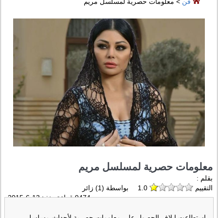
فن
> معلومات حصرية لمسلسل مريم
معلومات حصرية لمسلسل مريم
بقلم :
التقييم
1.0
بواسطة (
1
) زائر
9474 قراءة منذ :
13-6-2015
استطاعت إيلاف الحصول على معلومات حصرية لأحداث مسلسل