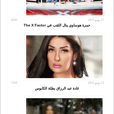
17 يونيو 2015
6305
حمزة هوساوي ينال اللقب في The X Factor
13 يونيو 2015
7204
غادة عبد الرزاق بطلة الكابوس