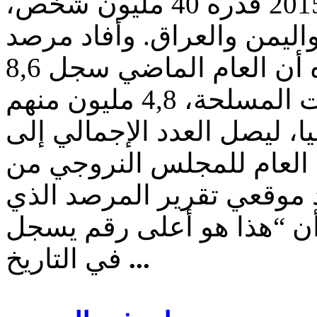
العالم بلغ رقما قياسيا في العام 2015 قدره 40 مليون شخص،
ليمن والعراق. وأفاد مرصد
أوضاع النزوح الداخلي في تقريره أن العام الماضي سجل 8,6
مليون نازح جديد بسبب النزاعات المسلحة، 4,8 مليون منهم
 ليصل العدد الإجمالي إلى
مين العام للمجلس النروجي من
حد موقعي تقرير المرصد الذي
 أن “هذا هو أعلى رقم يسجل
...
في التاريخ