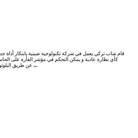
قام شاب تركي يعمل في شركة تكنولوجية صينية بابتكار أداة جديد
...
المحتوى عن طريق العض أو الضغط على الزر الأزرق في آخر طرف النظارة، و تعمل GlassOuse عن طريق البلوثوت و على منصات ويندوز و أندرويد و ماك و