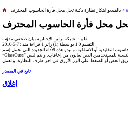
ة
> بالفيديو ابتكار نظارة ذكية تحل محل فأرة الحاسوب المحترف
ة تحل محل فأرة الحاسوب المحترف
بقلم : شبكة برلين الإخبارية بيان صحفي مدوّنة
التقييم
1.0
بواسطة (
1
) زائر
1 قراءة منذ :
7-5-2016
ب التقليدية أو الاسلكية، و تبدو هذه الأداة الجديدة التي تحمل إسم
“GlassOuse” مثالية بالنسبة للمستخدمين الذين يعانون من إعاقات. و يتم لبس GlassOuse كأي نظارة عادية و يمكن التحكم في مؤشر الفأرة على الحاسوب عن طريق حركة الرأس فيما يمكن النقر على
تابع في المصدر
إغلاق